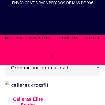
Saltar
Saltar
ENVÍO GRATIS PARA PEDIDOS DE MÁS DE 90€
CATEGORÍA
al
al
Accesorios
contenido
pie
TIENDA
ACCESORIOS
ROPA
ZAPATILLAS
principal
de
BORRAR FILTROS
página
calleras
MATERIAL PARA BOXES
CREABITES
OUTLET
Calleras Élite
Spider