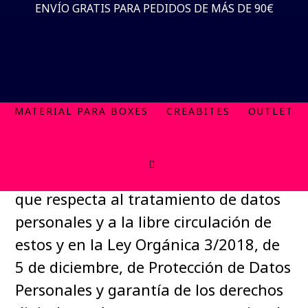
Política de privacidad
Saltar
Saltar
ENVÍO GRATIS PARA PEDIDOS DE MÁS DE 90€
al
al
contenido
pie
TIENDA
ACCESORIOS
ROPA
ZAPATILLAS
principal
de
En cumplimiento de lo establecido en
página
el Reglamento (UE) 2016/679 del
MATERIAL PARA BOXES
CREABITES
OUTLET
Parlamento Europeo y del Consejo de
27 de abril de 2016 relativo a la
protección de las personas físicas en lo
que respecta al tratamiento de datos
personales y a la libre circulación de
estos y en la Ley Orgánica 3/2018, de
5 de diciembre, de Protección de Datos
Personales y garantía de los derechos