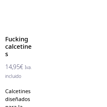
Fucking
calcetine
s
14,95
€
Iva.
incluido
Calcetines
diseñados
para la