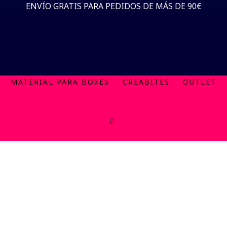
Saltar
Saltar
ENVÍO GRATIS PARA PEDIDOS DE MÁS DE 90€
al
al
contenido
pie
TIENDA
ACCESORIOS
ROPA
ZAPATILLAS
principal
de
página
MATERIAL PARA BOXES
CREABITES
OUTLET